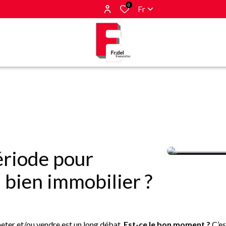
0
Fr
période pour
14/05/2024
 bien immobilier ?
eter et/ou vendre est un long débat.
Est-ce le bon moment ?
C’es