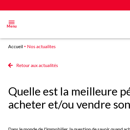
Menu
Accueil
Nos actualites
Acheter
Estimer
Retour aux actualités
&
Vendre
Quelle est la meilleure 
Biens
acheter et/ou vendre son
vendus
Alerte
E-mail
Dans le monde de l'immobilier, la question de savoir quand ach