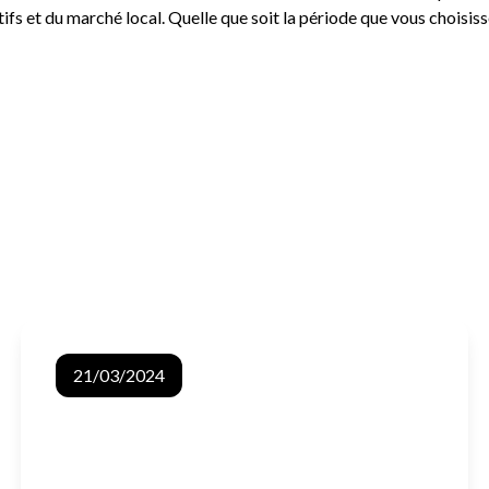
ifs et du marché local. Quelle que soit la période que vous choisis
Les avantages de faire appel à une agence
21/03/2024
immobilière pour acheter ou vendre votre bien
Dans cet article, retrouvez les avantages de faire
appel à une agence immobilière pour vous