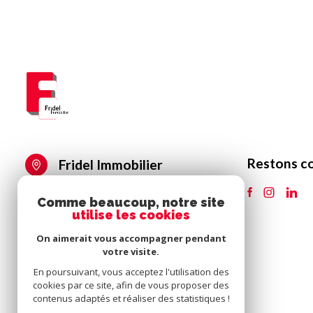
Restons c
Fridel Immobilier
03 25 41 91 91
contact@fridel-immobilier.fr
76 Av. Pierre Brossolette,
10000 Troyes
22bis av Pierre Gomand,
10270 Lusigny-sur-Barse
Nos honoraires
Nos partenaires
Mentions légales
Admin
Comme beaucoup, notre site
© 2026 | Tous droits réservés
utilise les cookies
On aimerait vous accompagner pendant
votre visite.
En poursuivant, vous acceptez l'utilisation des
cookies par ce site, afin de vous proposer des
contenus adaptés et réaliser des statistiques !