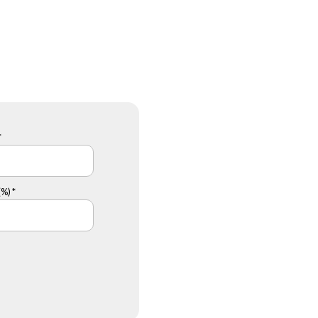
*
%) *