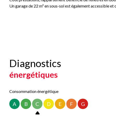
Un garage de 22 m² en sous-sol est également accessible et 
Idéalement situé, cet appartement profite d’un emplacement
Ne manquez pas cette opportunité ! Contactez-nous dès main
Les informations sur les risques auxquels ce bien est exposé s
Diagnostics
énergétiques
Consommation énergétique
A
B
C
D
E
F
G