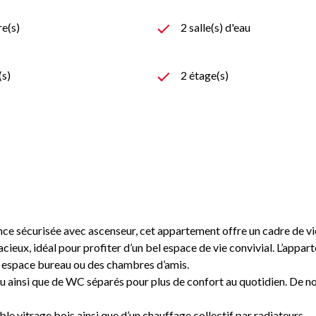
e(s)
2 salle(s) d'eau
(s)
2 étage(s)
dence sécurisée avec ascenseur, cet appartement offre un cadre de vi
acieux, idéal pour profiter d’un bel espace de vie convivial. L’app
 espace bureau ou des chambres d’amis.
’eau ainsi que de WC séparés pour plus de confort au quotidien. D
le vitrage bois ainsi que d’un chauffage collectif par radiateurs.