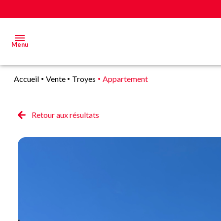
Menu
Accueil
Vente
Troyes
Appartement
Acheter
Estimer
Retour aux résultats
&
Vendre
Biens
vendus
Alerte
E-mail