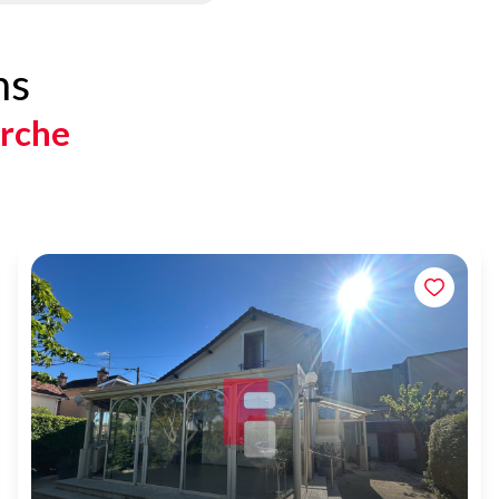
ns
erche