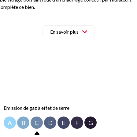
complète ce bien.
 privilégié au cœur de Troyes, à proximité immédiate des commerc
tenant au 03 25 41 91 91 pour organiser une visite.
ont disponibles sur le site Géorisques :
www.georisques.fr
En savoir plus
Emission de gaz à effet de serre
A
B
C
D
E
F
G