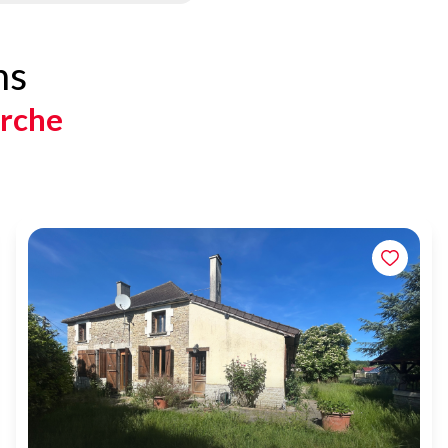
ns
erche