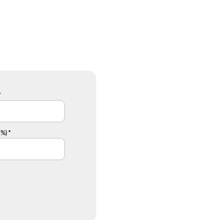
*
%) *