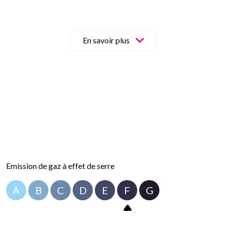
té au deuxième étage par un poêle à gaz. Les menuiseries sont en do
ace de stockage supplémentaire appréciable au quotidien.
 opportunité pour les amateurs de rénovation souhaitant créer un bi
En savoir plus
ous au 03 25 41 91 91 !
sont disponibles sur
www.georisques.gouv.fr
Emission de gaz à effet de serre
A
B
C
D
E
F
G