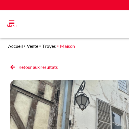
Menu
Accueil
Vente
Troyes
Maison
Acheter
Estimer
Retour aux résultats
&
Vendre
Biens
vendus
Alerte
E-mail