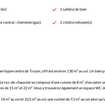
e(s)
1 salle(s) de bain
e central : cheminée (gaz)
2 côté(s) mitoyen(s)
e en hypercentre de
Troyes
, offrant environ 130 m² au sol. Un bien p
Le rez-de-chaussée se compose d’une cuisine de 8 m², d’un salon-séj
s de 15 m² et 22 m². Vous y trouverez également un espace WC de 5
 au sol et 10,5 m² au sol, une cuisine de 7,5 m² au sol ainsi qu’u