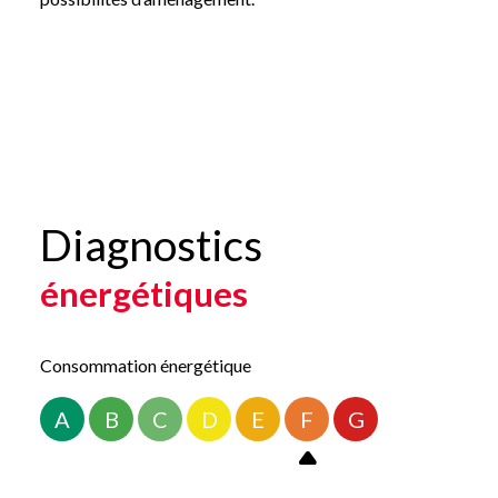
Le chauffage est assuré par un système central au gaz, complé
La maison bénéficie également d’une cave, apportant un esp
Située en plein cœur de Troyes, cette maison offre une belle
Pour plus d’informations ou organiser une visite, contactez-n
Les informations sur les risques auxquels ce bien est exposé 
Diagnostics
énergétiques
Consommation énergétique
A
B
C
D
E
F
G