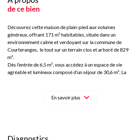
de ce bien
Découvrez cette maison de plain-pied aux volumes
généreux, offrant 171 m² habitables, située dans un
environnement calme et verdoyant sur la commune de
Courteranges, le tout sur un terrain clos et arboré de 829
m².
Dès l’entrée de 6,5 m², vous accédez à un espace de vie
agréable et lumineux composé d’un séjour de 30,6 m². La
maison dispose d’un chauffage central avec radiateurs à
eau dans chaque pièce, complété par un poêle à granulés
installé dans la pièce de vie, apportant un confort
En savoir plus
supplémentaire et une solution de chauffage économique.
Une cuisine indépendante aménagée et équipée de 12 m²
complète cet espace et permet un accès direct vers
l’extérieur et la terrasse exposée plein sud, idéale pour
profiter des beaux jours.
Diagnostics
La maison propose également un second salon de 25 m²,