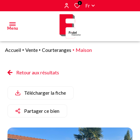
0
Fr
Menu
Accueil
Vente
Courteranges
Maison
Acheter
Estimer
Retour aux résultats
&
Vendre
Télécharger la fiche
Biens
vendus
Partager ce bien
Alerte
E-mail