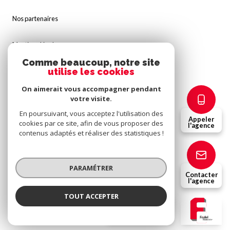
Nos partenaires
Mentions légales
Comme beaucoup, notre site
utilise les cookies
Admin
On aimerait vous accompagner pendant
Politique RGPD
votre visite.
En poursuivant, vous acceptez l'utilisation des
Appeler
cookies par ce site, afin de vous proposer des
Cookies
l'agence
contenus adaptés et réaliser des statistiques !
© 2026 | Tous droits réservés
PARAMÉTRER
Contacter
l'agence
Réalisé par
TOUT ACCEPTER
Fridel Immobilier
Agence