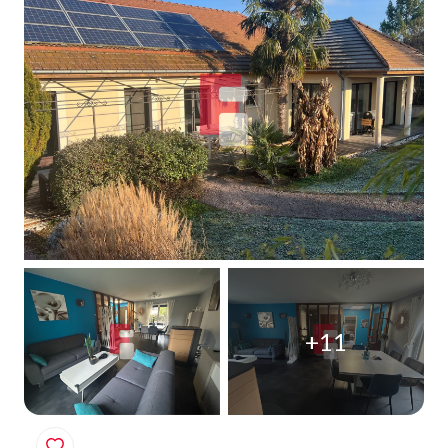
Qui
sommes-
nous
Blog
+11