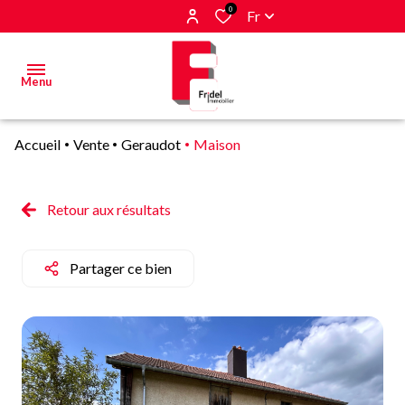
0
Fr
Menu
Accueil
Vente
Geraudot
Maison
Acheter
Estimer
Retour aux résultats
&
Vendre
Partager ce bien
Biens
vendus
Alerte
E-mail