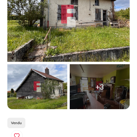
Qui
sommes-
nous
Blog
+3
Vendu