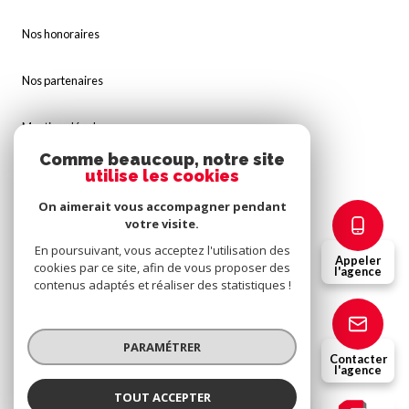
Nos honoraires
Nos partenaires
Mentions légales
Comme beaucoup, notre site
Admin
utilise les cookies
On aimerait vous accompagner pendant
Politique RGPD
votre visite.
En poursuivant, vous acceptez l'utilisation des
Appeler
Cookies
cookies par ce site, afin de vous proposer des
l'agence
contenus adaptés et réaliser des statistiques !
© 2026 | Tous droits réservés
PARAMÉTRER
Contacter
l'agence
Réalisé par
TOUT ACCEPTER