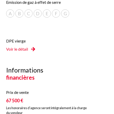
Emission de gaz à effet de serre
A
B
C
D
E
F
G
DPE vierge
Voir le détail
Informations
financières
Prix de vente
67 500 €
Les honoraires d'agence seront intégralement à la charge
du vendeur