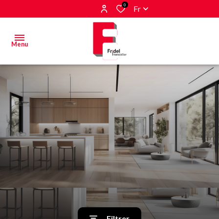
0
Fr
Menu
Acheter
Estimer
&
Vendre
Biens
vendus
Alerte
E-mail
Filtrer