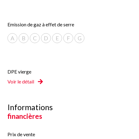
Emission de gaz à effet de serre
A
B
C
D
E
F
G
DPE vierge
Voir le détail
Informations
financières
Prix de vente