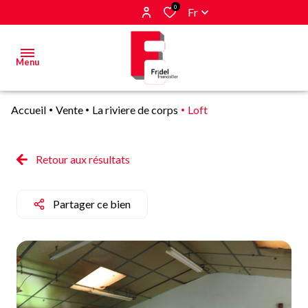
0
Fr
Menu
Accueil
Vente
La riviere de corps
Loft
Acheter
Estimer
Retour aux résultats
&
Vendre
Partager ce bien
Biens
vendus
Alerte
E-mail