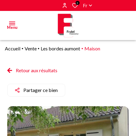
0
Fr
Menu
Accueil
Vente
Les bordes aumont
Maison
Acheter
Estimer
Retour aux résultats
&
Vendre
Partager ce bien
Biens
vendus
Alerte
E-mail