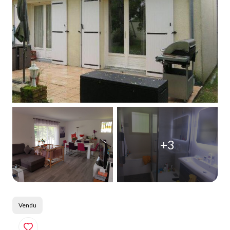
Qui
sommes-
nous
Blog
+3
Vendu