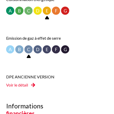
A
B
C
D
E
F
G
Emission de gaz à effet de serre
A
B
C
D
E
F
G
DPE ANCIENNE VERSION
Voir le détail
Informations
financières