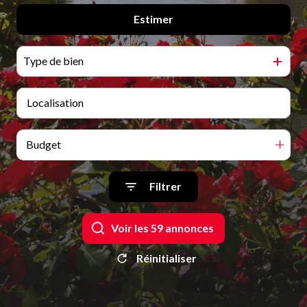
Qui
Estimer
De l'ancien
sommes-
De l'immo pro
nous
Type de bien
Blog
Budget
Filtrer
Voir les
59
annonces
Réinitialiser