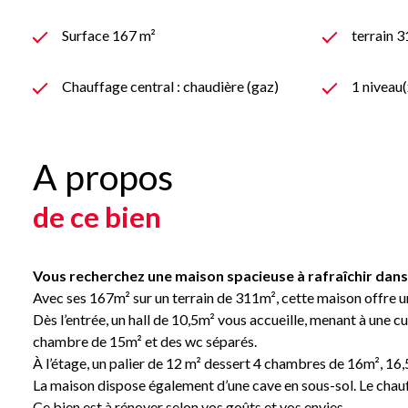
Surface 167 m²
terrain 
Chauffage central : chaudière (gaz)
1 niveau(
A propos
de ce bien
Vous recherchez une maison spacieuse à rafraîchir dans 
Avec ses 167m² sur un terrain de 311m², cette maison offre u
Dès l’entrée, un hall de 10,5m² vous accueille, menant à un
chambre de 15m² et des wc séparés.
À l’étage, un palier de 12 m² dessert 4 chambres de 16m², 16
La maison dispose également d’une cave en sous-sol. Le chauf
Ce bien est à rénover selon vos goûts et vos envies.