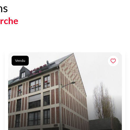
ns
erche
Vendu