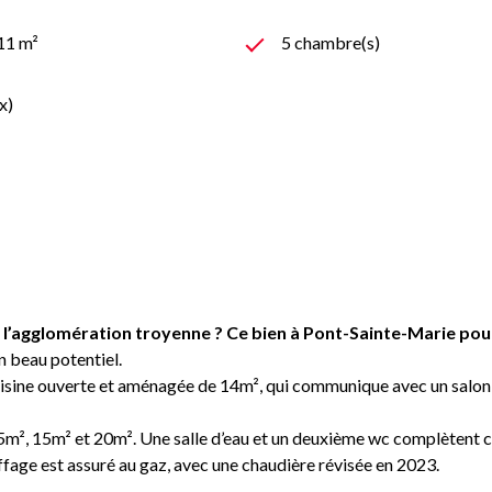
311 m²
5 chambre(s)
x)
l’agglomération troyenne ? Ce bien à Pont-Sainte-Marie pourr
n beau potentiel.
e cuisine ouverte et aménagée de 14m², qui communique avec un sal
,5m², 15m² et 20m². Une salle d’eau et un deuxième wc complètent 
fage est assuré au gaz, avec une chaudière révisée en 2023.