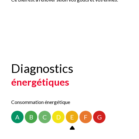
Pour plus de renseignements ou pour organiser une visite, c
Les informations sur les risques auxquels ce bien est exposé sont d
Diagnostics
énergétiques
Consommation énergétique
A
B
C
D
E
F
G