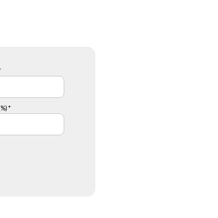
*
%) *