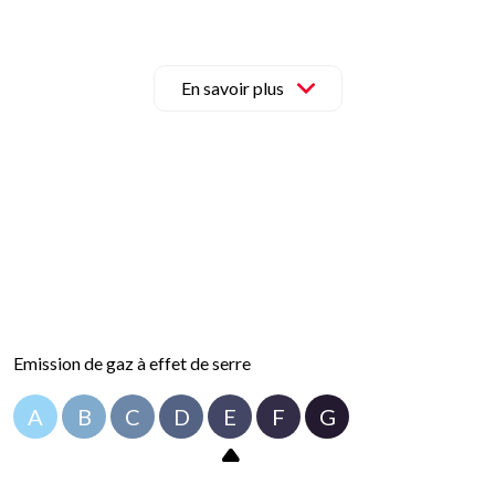
ontactez-nous dès maintenant.
isponibles sur le site Géorisques (
http://www.georisques.fr
).
En savoir plus
Emission de gaz à effet de serre
A
B
C
D
E
F
G