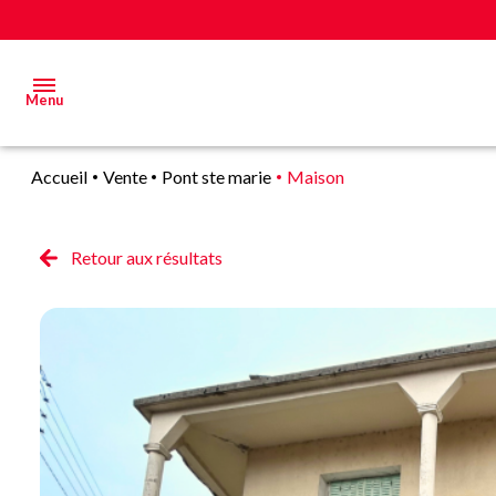
Menu
Accueil
Vente
Pont ste marie
Maison
Acheter
Estimer
Retour aux résultats
&
Vendre
Biens
vendus
Alerte
E-mail