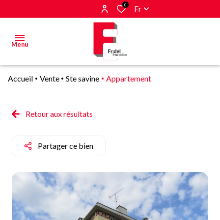
0
Fr
Menu
Accueil
Vente
Ste savine
Appartement
Acheter
Estimer
Retour aux résultats
&
Vendre
Partager ce bien
Biens
vendus
Alerte
E-mail