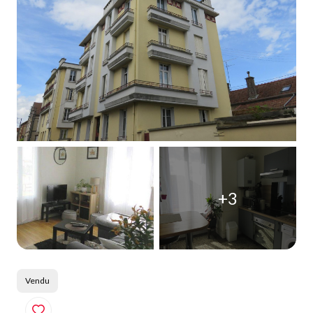
Qui
sommes-
nous
Blog
+3
Vendu