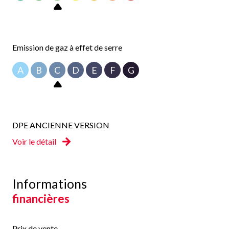
Emission de gaz à effet de serre
A
B
C
D
E
F
G
DPE ANCIENNE VERSION
Voir le détail
Informations
financières
Prix de vente