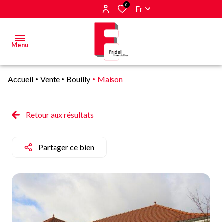
0
Fr
Menu
Accueil
Vente
Bouilly
Maison
Acheter
Estimer
Retour aux résultats
&
Vendre
Partager ce bien
Biens
vendus
Alerte
E-mail