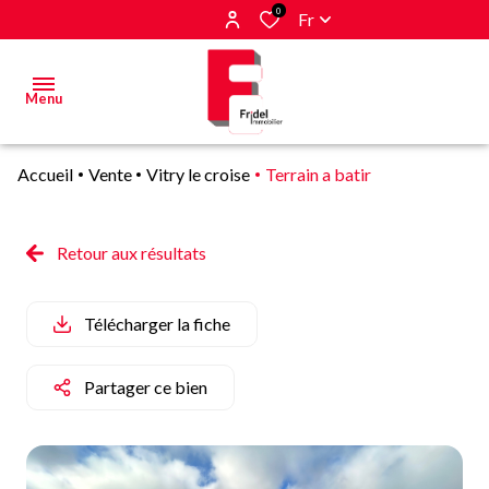
0
Fr
Menu
Accueil
Vente
Vitry le croise
Terrain a batir
Acheter
Estimer
Retour aux résultats
&
Vendre
Télécharger la fiche
Biens
vendus
Partager ce bien
Alerte
E-mail