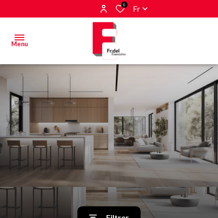
0
Fr
Menu
Acheter
Estimer
&
Vendre
Biens
vendus
Alerte
E-mail
Filtrer