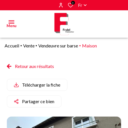
0
Fr
Menu
Accueil
Vente
Vendeuvre sur barse
Maison
Acheter
Estimer
Retour aux résultats
&
Vendre
Télécharger la fiche
Biens
vendus
Partager ce bien
Alerte
E-mail