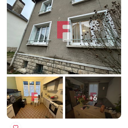
Qui
sommes-
nous
Blog
+6