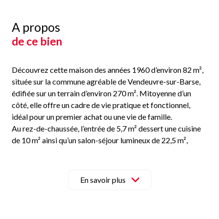
A propos
de ce bien
Découvrez cette maison des années 1960 d’environ 82 m²,
située sur la commune agréable de
Vendeuvre-sur-Barse
,
édifiée sur un terrain d’environ 270 m². Mitoyenne d’un
côté, elle offre un cadre de vie pratique et fonctionnel,
idéal pour un premier achat ou une vie de famille.
Au rez-de-chaussée, l’entrée de 5,7 m² dessert une cuisine
de 10 m² ainsi qu’un salon-séjour lumineux de 22,5 m²,
parfait pour partager des moments conviviaux. Un WC
complète ce niveau.
À l’étage, un palier de 3,5 m² distribue l’espace nuit
En savoir plus
composé de trois chambres de 10,5 m², 13 m² et 9,5 m².
Vous y trouverez également une salle d’eau avec WC.
La maison dispose d’un beau grenier aménageable, offrant