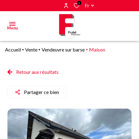
0
Fr
Menu
Accueil
Vente
Vendeuvre sur barse
Maison
Acheter
Estimer
Retour aux résultats
&
Vendre
Partager ce bien
Biens
vendus
Alerte
E-mail