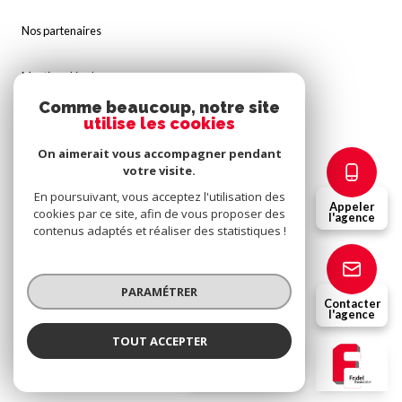
Nos partenaires
Mentions légales
Comme beaucoup, notre site
utilise les cookies
Admin
On aimerait vous accompagner pendant
Politique RGPD
votre visite.
En poursuivant, vous acceptez l'utilisation des
Appeler
cookies par ce site, afin de vous proposer des
Cookies
l'agence
contenus adaptés et réaliser des statistiques !
© 2026 | Tous droits réservés
PARAMÉTRER
Contacter
l'agence
Réalisé par
TOUT ACCEPTER
Fridel Immobilier
Agence