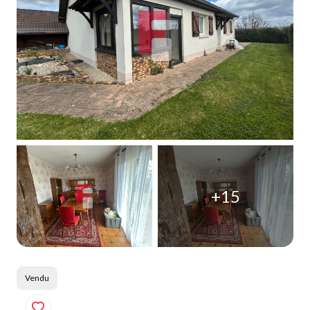
Qui
sommes-
nous
Blog
+15
Vendu