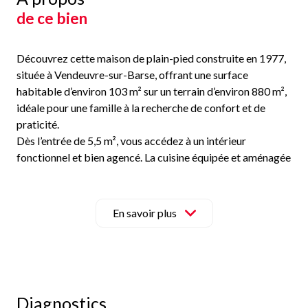
de ce bien
Découvrez cette maison de plain-pied construite en 1977,
située à Vendeuvre-sur-Barse, offrant une surface
habitable d’environ 103 m² sur un terrain d’environ 880 m²,
idéale pour une famille à la recherche de confort et de
praticité.
Dès l’entrée de 5,5 m², vous accédez à un intérieur
fonctionnel et bien agencé. La cuisine équipée et aménagée
de 9,5 m² s’ouvre sur un salon-séjour lumineux de 34,5 m² au
total, agrémenté d’une cheminée avec insert bois, créant un
espace de vie chaleureux et convivial.
En savoir plus
La maison comprend également trois chambres d’environ
11 m², dont une de 11,7 m², une salle d’eau de 5,5 m² ainsi
qu’un WC indépendant.
Le bien dispose d’un chauffage électrique par radiateurs
complété par la cheminée insert bois. Les menuiseries en
Diagnostics
double vitrage assurent un bon confort thermique au