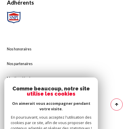
Adhérents
Nos honoraires
Nos partenaires
Mentions légales
Comme beaucoup, notre site
utilise les cookies
Admin
On aimerait vous accompagner pendant
Politique RGPD
votre visite.
En poursuivant, vous acceptez l'utilisation des
cookies par ce site, afin de vous proposer des
Cookies
contenus adaptés et réaliser des statistiques !