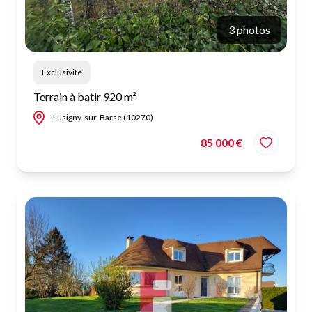
3 photos
Exclusivité
Terrain à batir 920 m²
Lusigny-sur-Barse (10270)
85 000 €