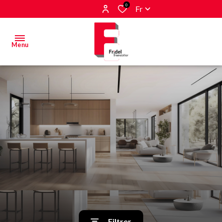
0
Fr
Menu
Acheter
Estimer
&
Vendre
Biens
vendus
Alerte
E-mail
Filtrer