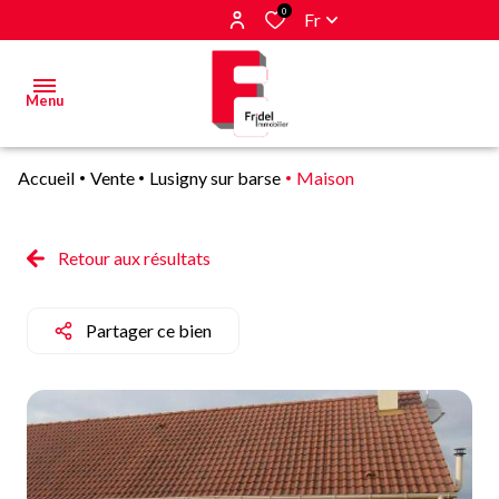
0
Fr
Menu
Accueil
Vente
Lusigny sur barse
Maison
Acheter
Estimer
Retour aux résultats
&
Vendre
Partager ce bien
Biens
vendus
Alerte
E-mail