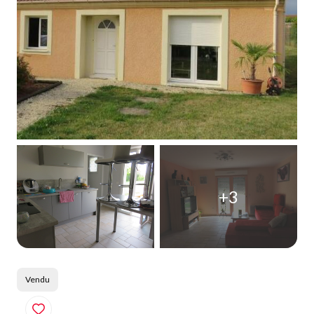
Qui
sommes-
nous
Blog
+3
Vendu