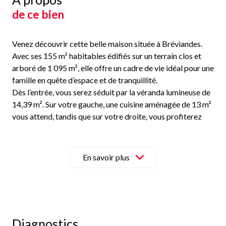
de ce bien
Venez découvrir cette belle maison située à Bréviandes.
Avec ses 155 m² habitables édifiés sur un terrain clos et
arboré de 1 095 m², elle offre un cadre de vie idéal pour une
famille en quête d’espace et de tranquillité.
Dès l’entrée, vous serez séduit par la véranda lumineuse de
14,39 m². Sur votre gauche, une cuisine aménagée de 13 m²
vous attend, tandis que sur votre droite, vous profiterez
d’un salon-séjour chaleureux de 28 m², prolongé par un
second séjour attenant de 19 m², offrant la possibilité
d’ouvrir pour créer une vaste pièce de vie.
En savoir plus
Le rez-de-chaussée comprend également une salle de bain
de 5 m², des WC indépendants ainsi qu’un petit cellier
pratique.
À l’étage, vous trouverez une salle d’eau de 10 m² avec WC
et un espace nuit composé de quatre chambres : deux
Diagnostics
chambres de 11,90 m² et 11,31 m², une chambre