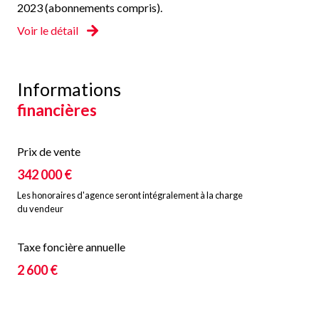
contactez-nous dès maintenant.
2023 (abonnements compris).
Les informations sur les risques auxquels ce bien est
Voir le détail
exposé sont disponibles sur le site Géorisques :
www.georisques.fr
.
Informations
financières
Prix de vente
342 000 €
Les honoraires d'agence seront intégralement à la charge
du vendeur
Taxe foncière annuelle
2 600 €