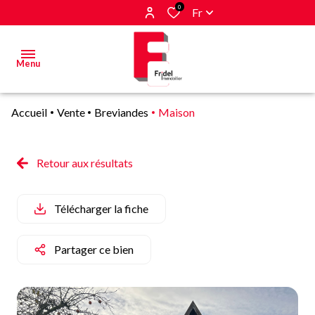
0
Fr
Menu
Accueil
Vente
Breviandes
Maison
Acheter
Estimer
Retour aux résultats
&
Vendre
Télécharger la fiche
Biens
vendus
Partager ce bien
Alerte
E-mail