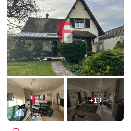
Qui
sommes-
nous
Blog
+13