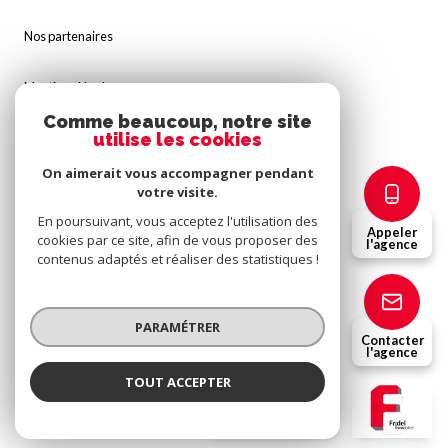
Nos partenaires
Mentions légales
Comme beaucoup, notre site
utilise les cookies
Admin
On aimerait vous accompagner pendant
Politique RGPD
votre visite.
En poursuivant, vous acceptez l'utilisation des
Appeler
cookies par ce site, afin de vous proposer des
Cookies
l'agence
contenus adaptés et réaliser des statistiques !
© 2026 | Tous droits réservés
PARAMÉTRER
Contacter
l'agence
Réalisé par
TOUT ACCEPTER
Fridel Immobilier
Agence