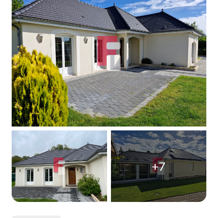
Qui
sommes-
nous
Blog
+7