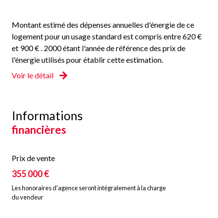
Les informations sur les risques auxquels ce bien est exposé
sont disponibles sur le site Géorisques
Montant estimé des dépenses annuelles d'énergie de ce
(
http://www.georisques.fr
).
logement pour un usage standard est compris entre 620 €
et 900 € . 2000 étant l'année de référence des prix de
l'énergie utilisés pour établir cette estimation.
Voir le détail
Informations
financières
Prix de vente
355 000 €
Les honoraires d'agence seront intégralement à la charge
du vendeur