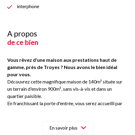
interphone
A propos
de ce bien
Vous rêvez d'une maison aux prestations haut de
gamme, près de Troyes ? Nous avons le bien idéal
pour vous.
Découvrez cette magnifique maison de 140m² située sur
un terrain d'environ 900m², sans vis-à-vis et dans un
quartier paisible.
En franchissant la porte d'entrée, vous serez accueilli par
une cuisine ouverte, aménagée et équipée, qui s'ouvre sur
un salon/séjour de 42m². Un couloir vous guidera ensuite
vers quatre chambres spacieuses de 11,2m², 14m², 15,5m²
En savoir plus
et 21m². Vous y trouverez également une belle salle d'eau