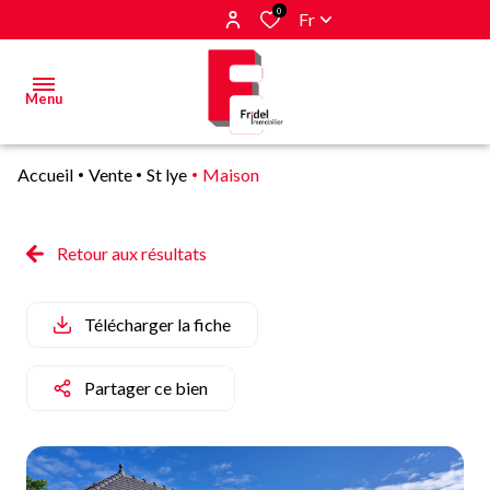
0
Fr
Menu
Accueil
Vente
St lye
Maison
Acheter
Estimer
Retour aux résultats
&
Vendre
Télécharger la fiche
Biens
vendus
Partager ce bien
Alerte
E-mail