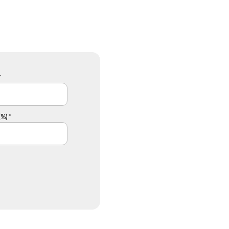
*
%) *