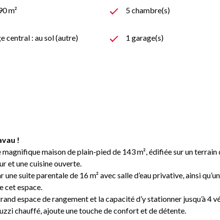
890 m²
5 chambre(s)
 central : au sol (autre)
1 garage(s)
avau !
 magnifique maison de plain-pied de 143 m², édifiée sur un terrain 
r et une cuisine ouverte.
une suite parentale de 16 m² avec salle d’eau privative, ainsi qu’u
e cet espace.
grand espace de rangement et la capacité d’y stationner jusqu’à 4 
cuzzi chauffé, ajoute une touche de confort et de détente.