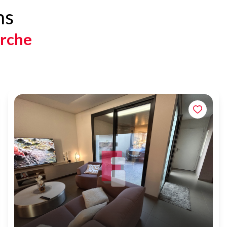
ns
erche