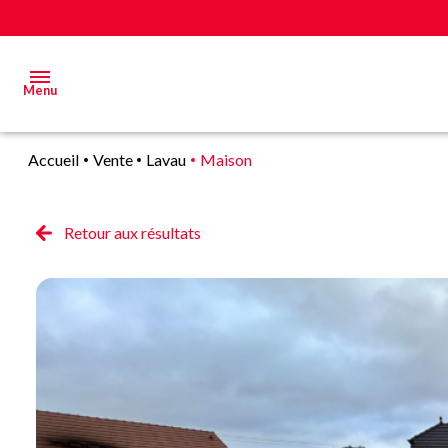
Menu
Accueil
Vente
Lavau
Maison
Acheter
Estimer
Retour aux résultats
&
Vendre
Biens
vendus
Alerte
E-mail