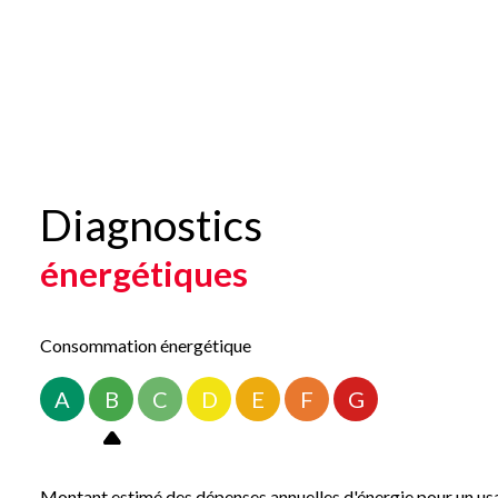
À l’extérieur, le terrain de 890 m² environ est parfaitement
détente en toutes saisons.
Côté confort, la maison est équipée d’un chauffage au sol, d’u
Aucun travaux à prévoir : cette maison est prête à vous accueil
Pour plus d’informations ou pour organiser une visite, conta
Les informations sur les risques liés à ce bien sont disponibles
Diagnostics
énergétiques
Consommation énergétique
A
B
C
D
E
F
G
Montant estimé des dépenses annuelles d'énergie pour un usa