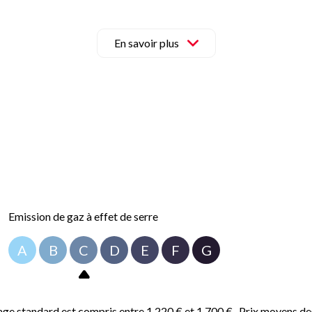
 aménagé et dispose d’une piscine. Vous pourrez également profiter
n adoucisseur d’eau, d’une alarme pour votre sécurité, et d’un portai
En savoir plus
lir !
ctez-nous sans attendre.
 sur le site Géorisques (
http://www.georisques.fr
).
Emission de gaz à effet de serre
A
B
C
D
E
F
G
ge standard est compris entre 1 220 € et 1 700 € . Prix moyens de